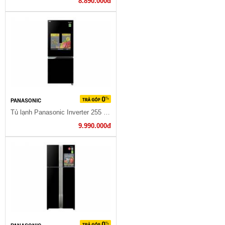
8.890.000đ
PANASONIC
Tủ lạnh Panasonic Inverter 255 lít NR-BV289QKV2
9.990.000đ