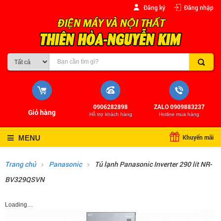
Đăng ký
Đăng nhập
0906282898
ZALO 0909883237
Giỏ hàng
Hỗ trợ khách hàng
Hotline mua hàng
Khuyến mãi
MENU
Trang chủ
Panasonic
Tủ lạnh Panasonic Inverter 290 lít NR-
BV329QSVN
Loading…