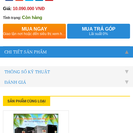
Giá:
10.090.000 VNĐ
Còn hàng
Tình trạng:
MUA NGAY
MUA TRẢ GÓP
Giao tận nơi hoặc đến siêu thị xem hàng
Lãi suất 0%
CHI TIẾT SẢN PHẨM
THÔNG SỐ KỸ THUẬT
ĐÁNH GIÁ
SẢN PHẨM CÙNG LOẠI