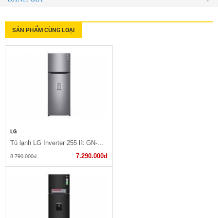
SẢN PHẨM CÙNG LOẠI
LG
Tủ lạnh LG Inverter 255 lít GN-D255PS
7.290.000đ
8.790.000đ