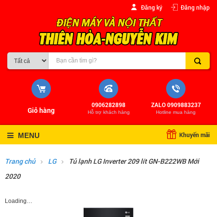
Đăng ký
Đăng nhập
0906282898
ZALO 0909883237
Giỏ hàng
Hỗ trợ khách hàng
Hotline mua hàng
Khuyến mãi
MENU
Trang chủ
LG
Tủ lạnh LG Inverter 209 lít GN-B222WB Mới
2020
Loading…