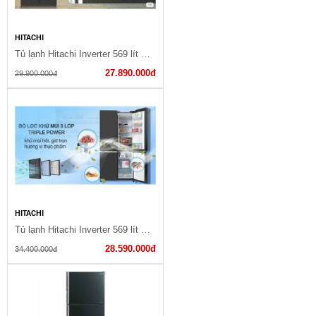
HITACHI
Tủ lạnh Hitachi Inverter 569 lít R-WB640PGV1(GMG)
27.890.000đ
29.900.000đ
HITACHI
Tủ lạnh Hitachi Inverter 569 lít Multi Door R-WB640PGV1 GMG
28.590.000đ
34.400.000đ