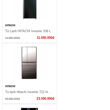
HITACHI
Tủ Lạnh HITACHI Inverter 339 Lít R-FG450PGV8(GBK)
11.690.000đ
12.900.000đ
HITACHI
Tủ lạnh Hitachi Inverter 722 lít R-X670GV (X)
23.590.000đ
93.590.000đ