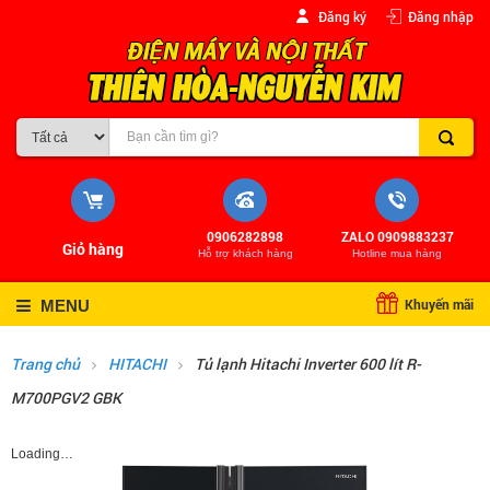
Đăng ký
Đăng nhập
0906282898
ZALO 0909883237
Giỏ hàng
Hỗ trợ khách hàng
Hotline mua hàng
Khuyến mãi
MENU
Trang chủ
HITACHI
Tủ lạnh Hitachi Inverter 600 lít R-
M700PGV2 GBK
Loading…