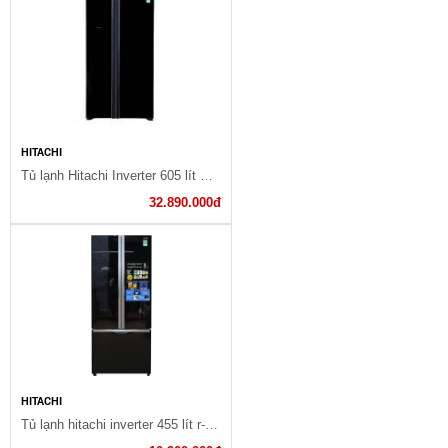
HITACHI
Tủ lạnh Hitachi Inverter 605 lít R-S700PGV2 GBK
32.890.000đ
HITACHI
Tủ lạnh hitachi inverter 455 lít r-fwb545pgv2(gbk)