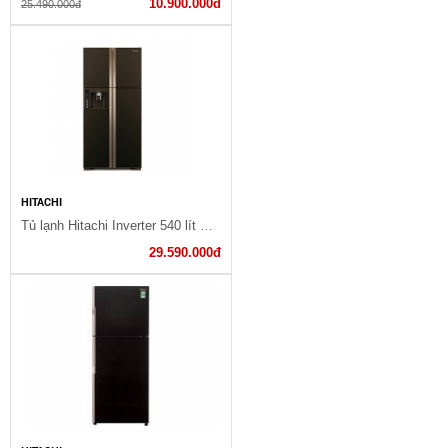
10.900.000đ
25.490.000đ
HITACHI
Tủ lạnh Hitachi Inverter 540 lít R-W660PGV3 GBW
29.590.000đ