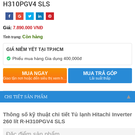
H310PGV4 SLS
Giá:
7.890.000 VNĐ
Còn hàng
Tình trạng:
GIÁ NIÊM YẾT TẠI TP.HCM
Phiếu mua hàng Gia dụng 400,000đ
MUA NGAY
MUA TRẢ GÓP
Giao tận nơi hoặc đến siêu thị xem hàng
Lãi suất thấp
CHI TIẾT SẢN PHẨM
Thông số kỹ thuật chi tiết Tủ lạnh Hitachi Inverter
260 lít R-H310PGV4 SLS
Đặc điểm sản phẩm