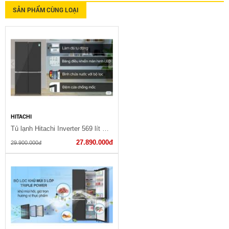
SẢN PHẨM CÙNG LOẠI
HITACHI
Tủ lạnh Hitachi Inverter 569 lít R-WB640PGV1(GMG)
27.890.000đ
29.900.000đ