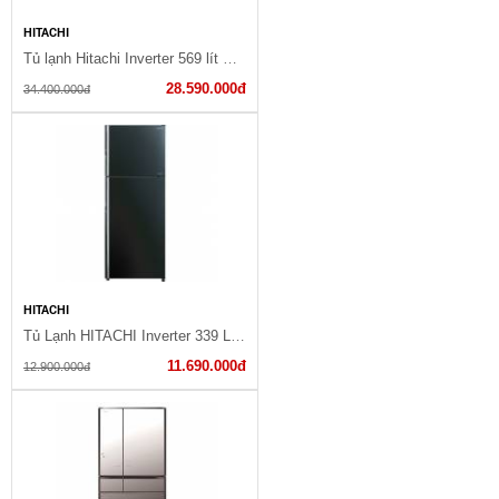
HITACHI
Tủ lạnh Hitachi Inverter 569 lít Multi Door R-WB640PGV1 GMG
28.590.000đ
34.400.000đ
HITACHI
Tủ Lạnh HITACHI Inverter 339 Lít R-FG450PGV8(GBK)
11.690.000đ
12.900.000đ