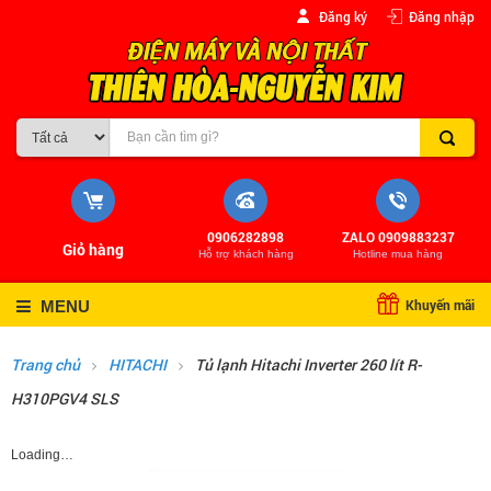
Đăng ký
Đăng nhập
0906282898
ZALO 0909883237
Giỏ hàng
Hỗ trợ khách hàng
Hotline mua hàng
Khuyến mãi
MENU
Trang chủ
HITACHI
Tủ lạnh Hitachi Inverter 260 lít R-
H310PGV4 SLS
Loading…