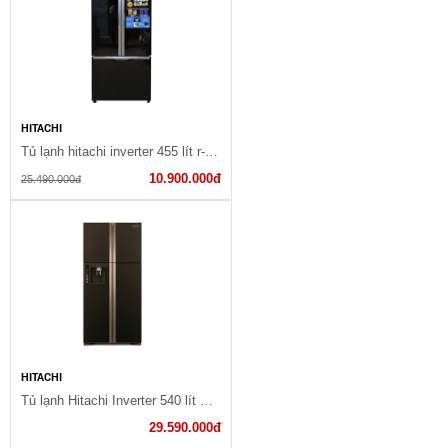
HITACHI
Tủ lạnh hitachi inverter 455 lít r-fwb545pgv2(gbk)
10.900.000đ
25.490.000đ
HITACHI
Tủ lạnh Hitachi Inverter 540 lít R-W660PGV3 GBW
29.590.000đ