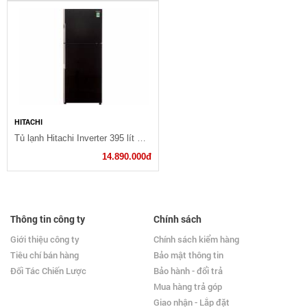
HITACHI
Tủ lạnh Hitachi Inverter 395 lít R-VG470PGV3 GBK
14.890.000đ
Thông tin công ty
Chính sách
Giới thiệu công ty
Chính sách kiểm hàng
Tiêu chí bán hàng
Bảo mật thông tin
Đối Tác Chiến Lược
Bảo hành - đổi trả
Mua hàng trả góp
Giao nhận - Lắp đặt