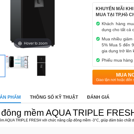
KHUYẾN MÃI KHI 
MUA TẠI TP,Hồ Ch
Khách hàng mua
dụng cho tất cả 
Mua nhiều giảm 
Hover to zoom
5% Mua 5 đến 9
gia dụng trở lê
Phiếu mua hàng 
MUA N
Giao tận nơi hoặc đến 
 SẢN PHẨM
THÔNG SỐ KỸ THUẬT
ĐÁNH GIÁ
 đông mềm AQUA TRIPLE FRES
m AQUA TRIPLE FRESH với chức năng cấp đông mềm -3°C, giúp đảm bảo chất dinh 