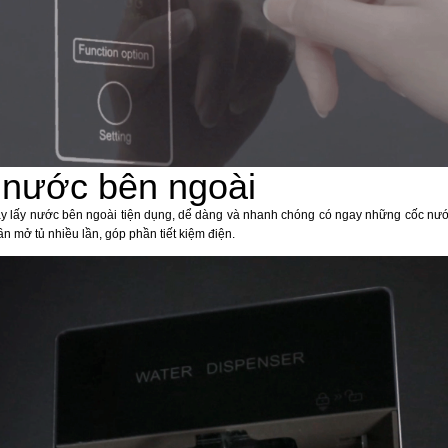
 nước bên ngoài
ay lấy nước bên ngoài tiện dụng, dể dàng và nhanh chóng có ngay những cốc nư
n mở tủ nhiều lần, góp phần tiết kiệm điện.