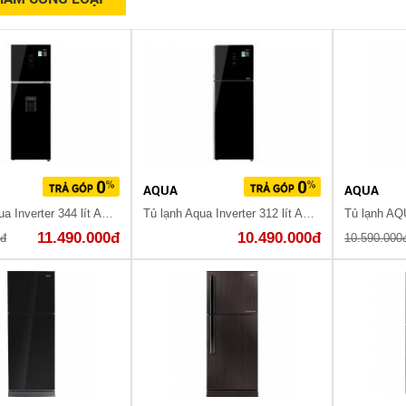
AQUA
AQUA
Tủ lạnh Aqua Inverter 344 lít AQR-T389FA(WGB) Hồ Chí Minh 2021
Tủ lạnh Aqua Inverter 312 lít AQR-T359MA(GB) Mới 2020
11.490.000đ
10.490.000đ
0đ
10.590.000