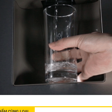
HẨM CÙNG LOẠI