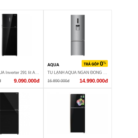
AQUA
Tủ lạnh AQUA Inverter 291 lít AQR-T329MA(GB)
TỦ LẠNH AQUA NGĂN ĐÔNG DƯỚI AQR-IW378EB (EW)
9.090.000đ
14.990.000đ
đ
16.890.000đ