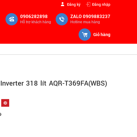
Đăng ký
Đăng nhập
0906282898
ZALO 0909883237
Hỗ trợ khách hàng
Hotline mua hàng
Giỏ hàng
 Inverter 318 lít AQR-T369FA(WBS)
Đ