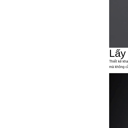
Lấy
Thiết kế kh
mà không cầ