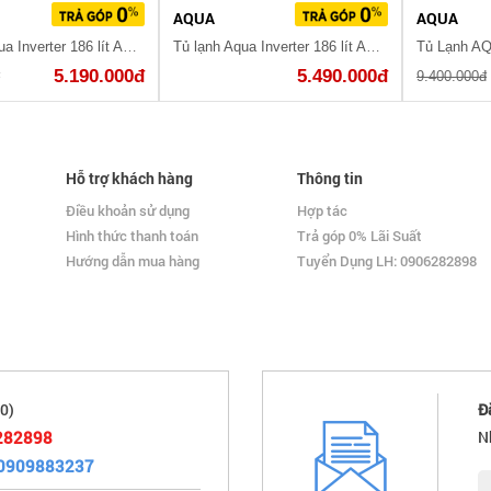
AQUA
AQUA
Tủ lạnh Aqua Inverter 186 lít AQR-T219FA
Tủ lạnh Aqua Inverter 186 lít AQR-I209DN DC
5.190.000đ
5.490.000đ
đ
9.400.000đ
Hỗ trợ khách hàng
Thông tin
Điều khoản sử dụng
Hợp tác
Hình thức thanh toán
Trả góp 0% Lãi Suất
Hướng dẫn mua hàng
Tuyển Dụng LH: 0906282898
0)
Đ
282898
N
0909883237