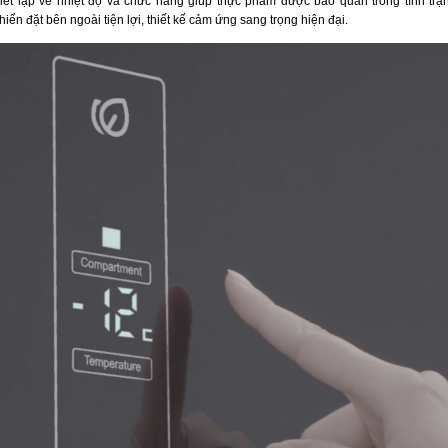
iết lập về nhiệt độ và chức năng giúp thực phẩm được bảo quản trong tình trạn
iển đặt bên ngoài tiện lợi, thiết kế cảm ứng sang trọng hiện đại.