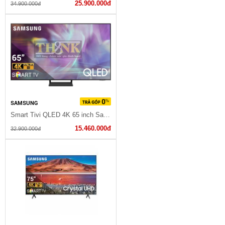
25.900.000đ
34.900.000đ
SAMSUNG
Smart Tivi QLED 4K 65 inch Samsung QA65Q65A
15.460.000đ
32.900.000đ