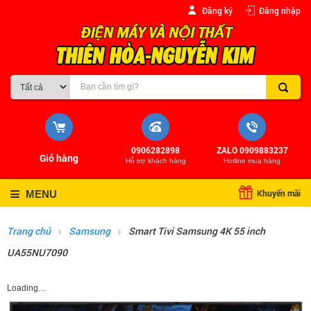
Đăng ký
Đăng nhập
0906282898
ZALO 0909883237
Giỏ hàng
Hỗ trợ khách hàng
Hotline mua hàng
Khuyến mãi
MENU
Trang chủ
Samsung
Smart Tivi Samsung 4K 55 inch
UA55NU7090
Loading…