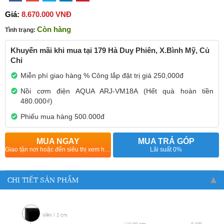
Giá:
8.670.000 VNĐ
Còn hàng
Tình trạng:
Khuyến mãi khi mua tại 179 Hà Duy Phiên, X.Bình Mỹ, Củ
Chi
Miễn phí giao hàng % Công lắp đặt trị giá 250,000đ
Nồi cơm điện AQUA ARJ-VM18A (Hết quà hoàn tiền
480.000₫)
Phiếu mua hàng 500.000đ
MUA NGAY
MUA TRẢ GÓP
Giao tận nơi hoặc đến siêu thị xem hàng
Lãi suất 0%
CHI TIẾT SẢN PHẨM