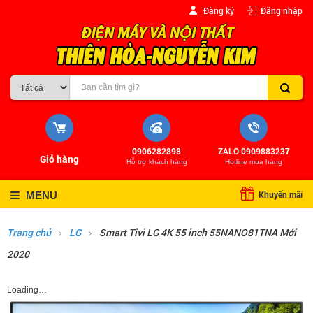
Đăng ký
Đăng nhập
0906282898
ZALO 0909883237
Giỏ hàng
Hỗ trợ khách hàng
Hotline mua hàng
Khuyến mãi
MENU
Trang chủ
LG
Smart Tivi LG 4K 55 inch 55NANO81TNA Mới
2020
Loading…