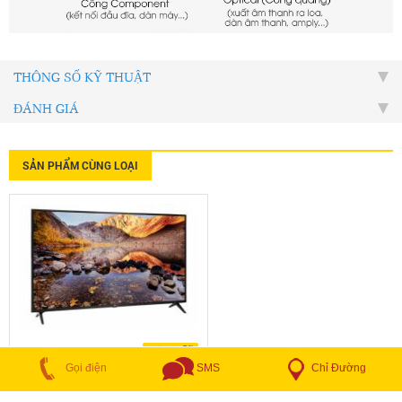
THÔNG SỐ KỸ THUẬT
ĐÁNH GIÁ
SẢN PHẨM CÙNG LOẠI
LG
Chỉ Đường
Gọi điện
SMS
Smart Tivi LG 4K 55 inch 55UP7550PTC - 2022
7.850.000đ
17.500.000đ