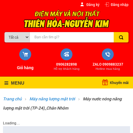
Đăng ký
Đăng nhập
0906282898
ZALO 0909883237
Giỏ hàng
Hỗ trợ khách hàng
Hotline mua hàng
Khuyến mãi
MENU
Trang chủ
Máy năng lượng mặt trời
Máy nước nóng năng
lượng mặt trời (TP-24)_Chân Nhôm
Loading…