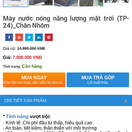
Máy nước nóng năng lượng mặt trời (TP-
24)_Chân Nhôm
Giá cũ:
14.990.000 VNĐ
Giá:
7.000.000 VNĐ
Còn hàng
Tình trạng:
MUA NGAY
MUA TRẢ GÓP
Giao tận nơi hoặc đến siêu thị xem hàng
Lãi suất thấp
CHI TIẾT SẢN PHẨM
*
Tính năng
vượt trội:
- Kinh tế: Chi phí đầu tư thấp, hiệu quả cao
- An toàn, tiết kiệm, thân thiện với môi trường