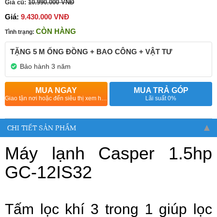
Giá cũ:
10.990.000 VNĐ
Giá:
9.430.000 VNĐ
CÒN HÀNG
Tình trạng:
TẶNG 5 M ỐNG ĐỒNG + BAO CÔNG + VẬT TƯ
Bảo hành 3 năm
MUA NGAY
MUA TRẢ GÓP
Giao tận nơi hoặc đến siêu thị xem hàng
Lãi suất 0%
CHI TIẾT SẢN PHẨM
Máy lạnh Casper 1.5hp
GC-12IS32
Tấm lọc khí 3 trong 1 giúp lọc