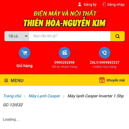
Đăng ký
Đăng nhập
0906282898
ZALO 0909883237
Giỏ hàng
Hỗ trợ khách hàng
Hotline mua hàng
Khuyến mãi
MENU
Trang chủ
Máy Lạnh Casper
Máy lạnh Casper Inverter 1.5hp
GC-12IS32
Loading…