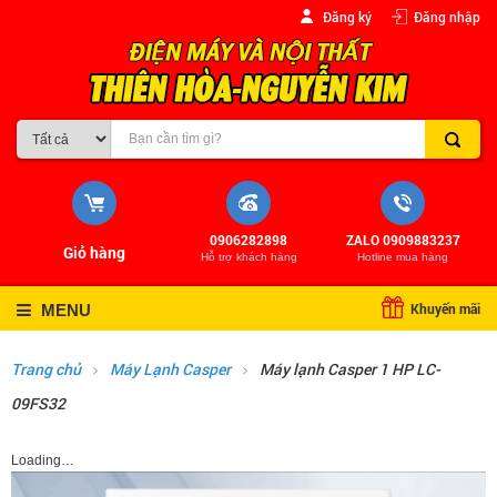
Đăng ký
Đăng nhập
0906282898
ZALO 0909883237
Giỏ hàng
Hỗ trợ khách hàng
Hotline mua hàng
Khuyến mãi
MENU
Trang chủ
Máy Lạnh Casper
Máy lạnh Casper 1 HP LC-
09FS32
Loading…