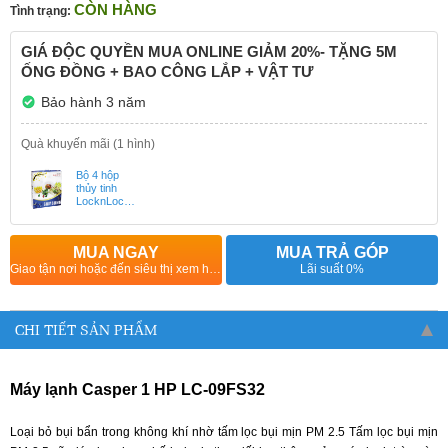
CÒN HÀNG
Tình trạng:
GIÁ ĐỘC QUYỀN MUA ONLINE GIẢM 20%- TẶNG 5M
ỐNG ĐỒNG + BAO CÔNG LẮP + VẬT TƯ
Bảo hành 3 năm
Quà khuyến mãi (1 hình)
Bộ 4 hộp
thủy tinh
LocknLock
LLG855S4SS
(Hết quà
hoàn tiền
MUA NGAY
MUA TRẢ GÓP
100.000₫)
Giao tận nơi hoặc đến siêu thị xem hàng
Lãi suất 0%
CHI TIẾT SẢN PHẨM
Máy lạnh Casper 1 HP LC-09FS32
Loại bỏ bụi bẩn trong không khí nhờ tấm lọc bụi mịn PM 2.5
Tấm lọc bụi mịn