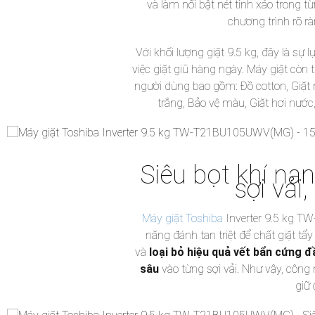
và làm nổi bật nét tinh xảo trong từn
chương trình rõ r
Với khối lượng giặt 9.5 kg, đây là sự 
việc giặt giũ hàng ngày. Máy giặt còn
người dùng bao gồm: Đồ cotton, Giặt n
trắng, Bảo vệ màu, Giặt hơi nước,
Siêu bọt khí na
sợi vải
Máy giặt Toshiba
Inverter 9.5 kg T
năng đánh tan triệt để chất giặt tẩy
và
loại bỏ hiệu quả vết bẩn cứng đ
sâu
vào từng sợi vải. Như vậy, công 
giữ