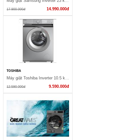
Máy giặt Samsung Inverter 23 kg WA23A8377GV/VG
14.990.000đ
17.900.000đ
TOSHIBA
Máy giặt Toshiba Inverter 10.5 kg TW-BL115A2V(SS)
9.590.000đ
12.590.000đ