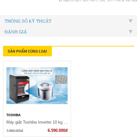
THÔNG SỐ KỸ THUẬT
ĐÁNH GIÁ
SẢN PHẨM CÙNG LOẠI
TOSHIBA
Máy giặt Toshiba Inverter 10 kg (AW-DM1100PVKK)
6.590.000đ
7.890.000đ