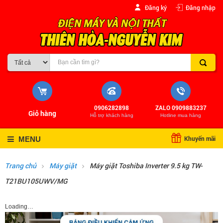
Đăng ký
Đăng nhập
0906282898
ZALO 0909883237
Giỏ hàng
Hỗ trợ khách hàng
Hotline mua hàng
Khuyến mãi
MENU
Trang chủ
Máy giặt
Máy giặt Toshiba Inverter 9.5 kg TW-
T21BU105UWV/MG
Loading…