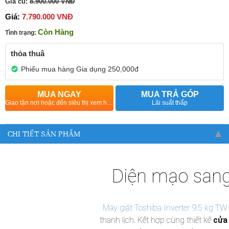
Giá cũ:
8.900.000 VNĐ
Giá:
7.790.000 VNĐ
Còn Hàng
Tình trạng:
thỏa thuâ
Phiếu mua hàng Gia dụng 250,000đ
MUA NGAY
MUA TRẢ GÓP
Giao tận nơi hoặc đến siêu thị xem hàng
Lãi suất thấp
CHI TIẾT SẢN PHẨM
Diện mạo sang 
Máy giặt Toshiba Inverter 9.5 k
thanh lịch. Kết hợp cùng thiết kế
cửa