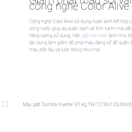
Giảm phai màu sợi vải
công nghệ Color Alive
Công nghệ Color Alive sử dụng nước lạnh kết hợp 
sóng nước giúp áo quần sạch sẽ tinh tươm mà vẫn 
năng lượng sử dụng. Việc
giặt với nước
lạnh như tr
tác dụng làm giảm độ phai màu đáng kể để quần á
màu bền lâu và luôn trông như mới.