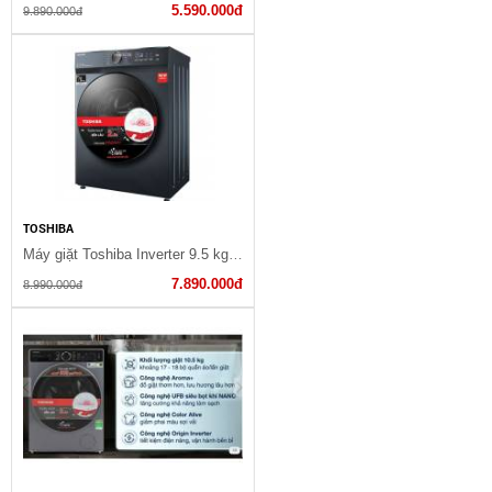
5.590.000đ
9.890.000đ
TOSHIBA
Máy giặt Toshiba Inverter 9.5 kg TW-T21BU105UWV(MG) (SG)
7.890.000đ
8.990.000đ