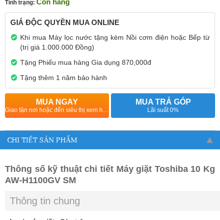
Còn hàng
Tình trạng:
GIÁ ĐỘC QUYỀN MUA ONLINE
Khi mua Máy lọc nước tặng kèm Nồi cơm điện hoặc Bếp từ
(trị giá 1.000.000 Đồng)
Tặng Phiếu mua hàng Gia dụng 870,000đ
Tặng thêm 1 năm bảo hành
MUA NGAY
MUA TRẢ GÓP
Giao tận nơi hoặc đến siêu thị xem hàng
Lãi suất 0%
CHI TIẾT SẢN PHẨM
Thông số kỹ thuật chi tiết Máy giặt Toshiba 10 Kg
AW-H1100GV SM
Thông tin chung