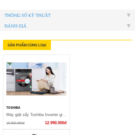
THÔNG SỐ KỸ THUẬT
ĐÁNH GIÁ
SẢN PHẨM CÙNG LOẠI
TOSHIBA
Máy giặt sấy Toshiba Inverter giặt 12.5 kg - sấy 8 kg TWD-BM135GF4V(M-G)
12.990.000đ
15.900.000đ