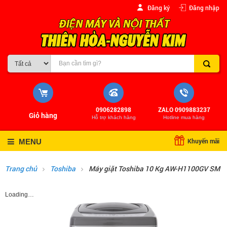
Đăng ký
Đăng nhập
0906282898
ZALO 0909883237
Giỏ hàng
Hỗ trợ khách hàng
Hotline mua hàng
Khuyến mãi
MENU
Trang chủ
Toshiba
Máy giặt Toshiba 10 Kg AW-H1100GV SM
Loading…