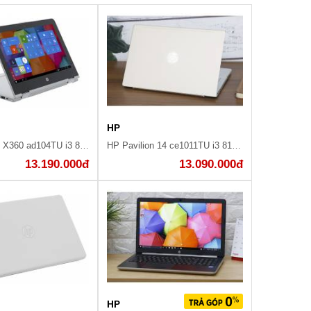
HP
HP Pavilion X360 ad104TU i3 8130U/4GB/500GB/Win10/(4MF13PA)
HP Pavilion 14 ce1011TU i3 8145U/4GB/1TB/Win10 (5JN17PA)
13.190.000đ
13.090.000đ
HP