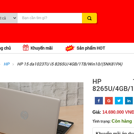
ng chủ
Khuyến mãi
Sản phẩm HOT
HP
HP 15 da1023TU i5 8265U/4GB/1TB/Win10/(5NK81PA)
HP 1
8265U/4GB/1
Giá:
14.690.000 VN
Còn hàng
Tình trạng:
Khuyến mãi áp dụn