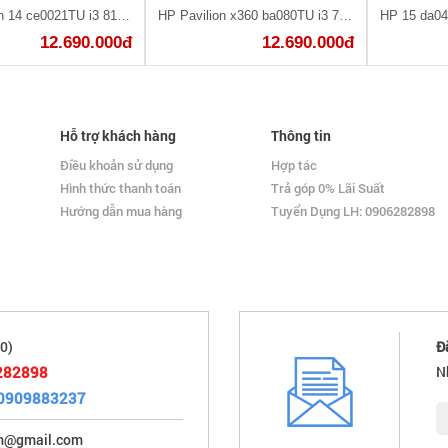
HP Pavilion 14 ce0021TU i3 8130U/4GB/1TB/Win10/(4MF00PA)
HP Pavilion x360 ba080TU i3 7100U/4GB/1TB/Win10/(3MR79PA)
12.690.000đ
12.690.000đ
Hỗ trợ khách hàng
Thông tin
Điều khoản sử dụng
Hợp tác
Hình thức thanh toán
Trả góp 0% Lãi Suất
Hướng dẫn mua hàng
Tuyển Dụng LH: 0906282898
0)
Đ
282898
N
0909883237
im@gmail.com