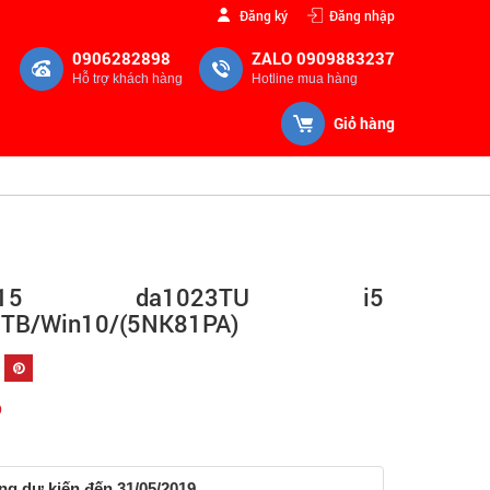
Đăng ký
Đăng nhập
0906282898
ZALO 0909883237
Hỗ trợ khách hàng
Hotline mua hàng
Giỏ hàng
5 da1023TU i5
TB/Win10/(5NK81PA)
Đ
g dự kiến đến 31/05/2019