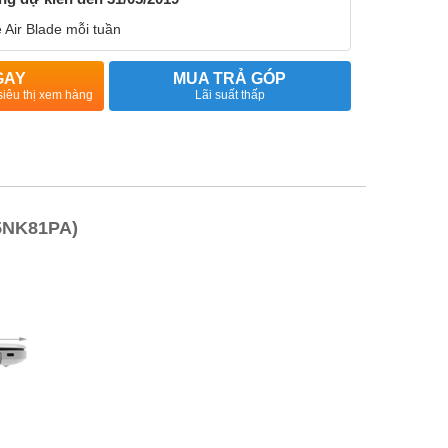
e Air Blade mỗi tuần
GAY
MUA TRẢ GÓP
siêu thị xem hàng
Lãi suất thấp
(5NK81PA)