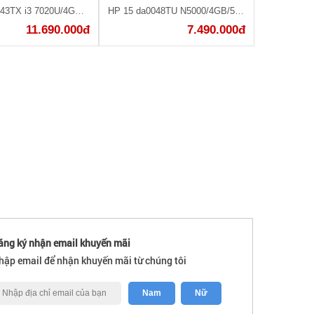
HP 15 da0443TX i3 7020U/4GB/1TB MX110/Win10 (5SL06PA)
HP 15 da0048TU N5000/4GB/500GB/Win10/(4ME63PA)
11.690.000đ
7.490.000đ
ăng ký nhận email khuyến mãi
hập email để nhận khuyến mãi từ chúng tôi