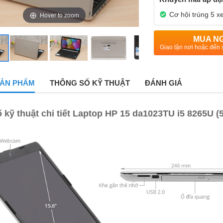
Cơ hội trúng 5 x
Hover to zoom
MUA N
Giao tận nơi hoặc đến 
 SẢN PHẨM
THÔNG SỐ KỸ THUẬT
ĐÁNH GIÁ
 kỹ thuật chi tiết Laptop HP 15 da1023TU i5 8265U 