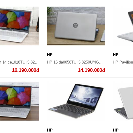
HP
HP
HP Pavilion 14 ce1018TU i5 8265U/16GB/1TB/Win10/(5RL41PA)
HP 15 da0058TU i5 8250U/4GB/1TB/Win10/(4NA92PA)
16.190.000đ
14.190.000đ
HP
HP