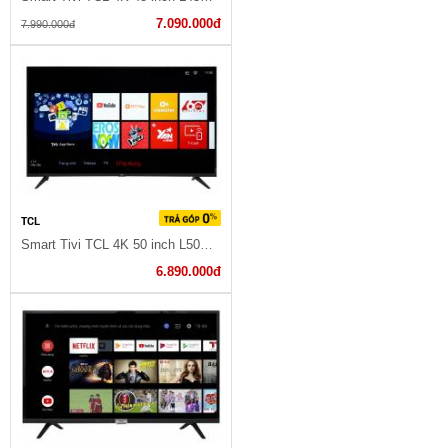
7.090.000đ
7.990.000đ
TCL
Smart Tivi TCL 4K 50 inch L50P65-UF
6.890.000đ