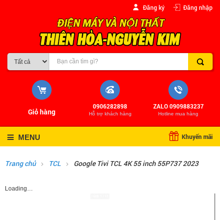
Đăng ký
Đăng nhập
0906282898
ZALO 0909883237
Giỏ hàng
Hỗ trợ khách hàng
Hotline mua hàng
Khuyến mãi
MENU
Trang chủ
TCL
Google Tivi TCL 4K 55 inch 55P737 2023
Loading…