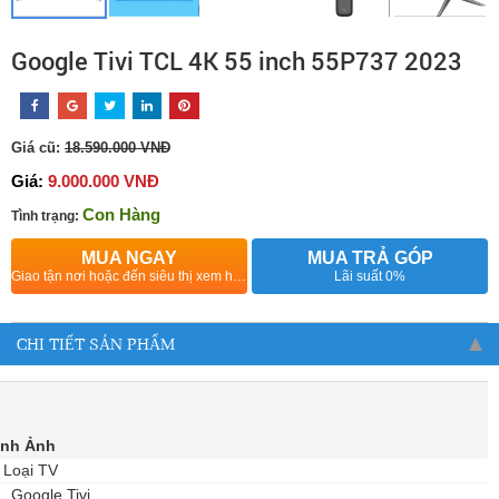
Google Tivi TCL 4K 55 inch 55P737 2023
Giá cũ:
18.590.000 VNĐ
Giá:
9.000.000 VNĐ
Con Hàng
Tình trạng:
MUA NGAY
MUA TRẢ GÓP
Giao tận nơi hoặc đến siêu thị xem hàng
Lãi suất 0%
CHI TIẾT SẢN PHẨM
ình Ảnh
Loại TV
Google Tivi