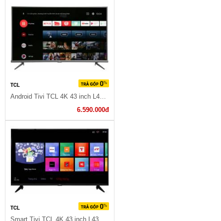
TCL
Android Tivi TCL 4K 43 inch L43A8
6.590.000đ
TCL
Smart Tivi TCL 4K 43 inch L43P65-UF