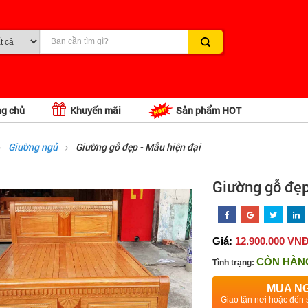
ng chủ
Khuyến mãi
Sản phẩm HOT
Giường ngủ
Giường gỗ đẹp - Mẫu hiện đại
Giường gỗ đẹp
Giá:
12.900.000 VN
CÒN HÀN
Tình trạng:
MUA N
Giao tận nơi hoặc đến 