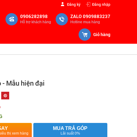
Đăng ký
Đăng nhập
0906282898
ZALO 0909883237
Hỗ trợ khách hàng
Hotline mua hàng
Giỏ hàng
 - Mẫu hiện đại
Đ
G
GAY
MUA TRẢ GÓP
siêu thị xem hàng
Lãi suất 0%