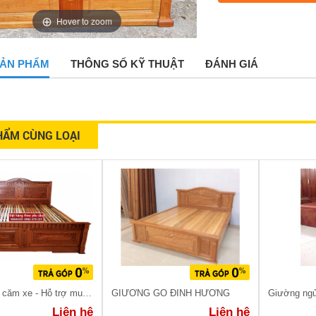
Hover to zoom
 SẢN PHẨM
THÔNG SỐ KỸ THUẬT
ĐÁNH GIÁ
HẨM CÙNG LOẠI
Giường gỗ căm xe - Hỗ trợ mua trả góp
GIƯỜNG GỖ ĐINH HƯƠNG
Giường ngủ
Liên hệ
Liên hệ