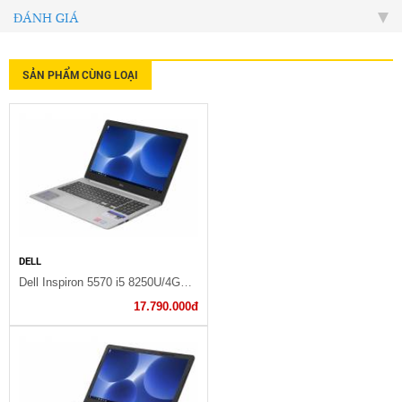
ĐÁNH GIÁ
SẢN PHẨM CÙNG LOẠI
DELL
Dell Inspiron 5570 i5 8250U/4GB/1TB/2GB M530/Win10/Office365/(M5I5238W)
17.790.000đ