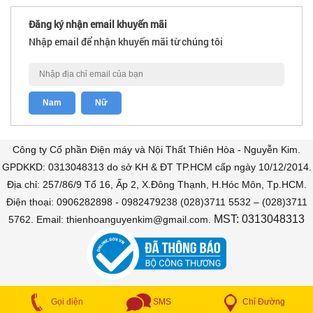
Đăng ký nhận email khuyến mãi
Nhập email để nhận khuyến mãi từ chúng tôi
Công ty Cổ phần Điện máy và Nội Thất Thiên Hòa - Nguyễn Kim.
GPDKKD: 0313048313 do sở KH & ĐT TP.HCM cấp ngày 10/12/2014.
Địa chỉ: 257/86/9 Tổ 16, Ấp 2, X.Đông Thạnh, H.Hóc Môn, Tp.HCM.
Điện thoại: 0906282898 - 0982479238 (028)3711 5532 – (028)3711
MST: 0313048313
5762. Email: thienhoanguyenkim@gmail.com.
COPYRIGHT © 2018 Bán trả góp. All Rights Reserved
Chỉ Đường
Gọi điện
SMS