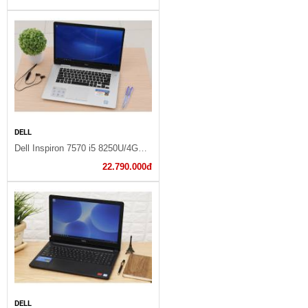
DELL
Dell Inspiron 7570 i5 8250U/4GB/1TB+128GB/4GB 940MX/Win10/Office365/(N5I5102OW)
22.790.000đ
DELL