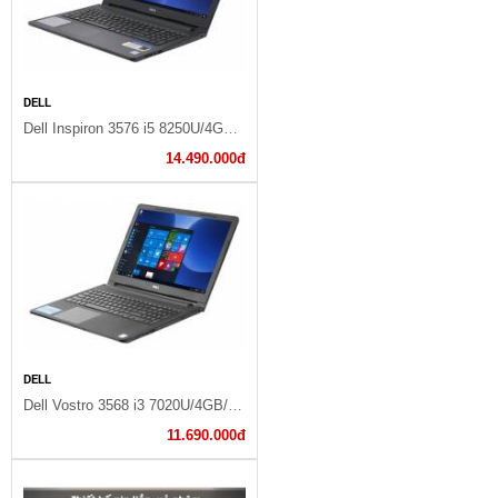
DELL
Dell Inspiron 3576 i5 8250U/4GB/1TB/Win10/(P63F002N76F)
14.490.000đ
DELL
Dell Vostro 3568 i3 7020U/4GB/1TB/Win10/(VTI32072W)
11.690.000đ