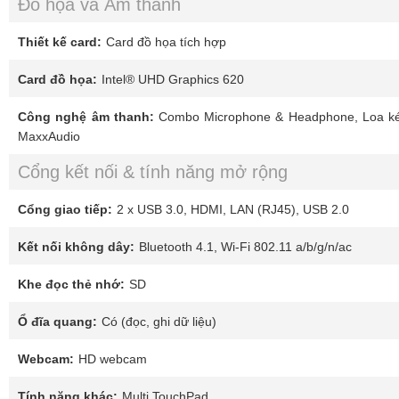
Đồ họa và Âm thanh
Thiết kế card:
Card đồ họa tích hợp
Card đồ họa:
Intel® UHD Graphics 620
Công nghệ âm thanh:
Combo Microphone & Headphone, Loa ké
MaxxAudio
Cổng kết nối & tính năng mở rộng
Cổng giao tiếp:
2 x USB 3.0, HDMI, LAN (RJ45), USB 2.0
Kết nối không dây:
Bluetooth 4.1, Wi-Fi 802.11 a/b/g/n/ac
Khe đọc thẻ nhớ:
SD
Ổ đĩa quang:
Có (đọc, ghi dữ liệu)
Webcam:
HD webcam
Tính năng khác:
Multi TouchPad