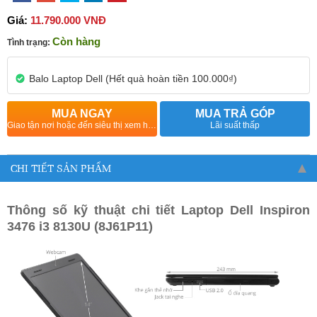
Giá:
11.790.000 VNĐ
Còn hàng
Tình trạng:
Balo Laptop Dell (Hết quà hoàn tiền 100.000₫)
MUA NGAY
MUA TRẢ GÓP
Giao tận nơi hoặc đến siêu thị xem hàng
Lãi suất thấp
CHI TIẾT SẢN PHẨM
Thông số kỹ thuật chi tiết Laptop Dell Inspiron
3476 i3 8130U (8J61P11)