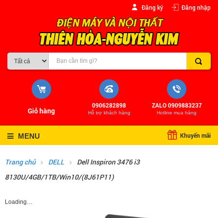
Đăng ký
Đăng nhập
0906282898
ZALO 0909883237
Giỏ hàng
Hỗ trợ khách hàng
Hotline mua hàng
Khuyến mãi
MENU
Trang chủ
DELL
Dell Inspiron 3476 i3
8130U/4GB/1TB/Win10/(8J61P11)
Loading…