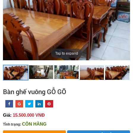
Tap to expand
Bàn ghế vuông GỖ GÕ
Giá:
15.500.000 VNĐ
CÒN HÀNG
Tình trạng: