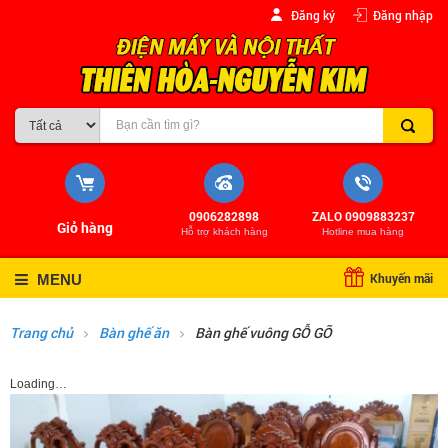
Đăng ký
Đăng nhập
0906282898
ZALO 0909883237
Giỏ hàng
Hỗ trợ khách hàng
Hotline mua hàng
Khuyến mãi
MENU
Trang chủ
Bàn ghế ăn
Bàn ghế vuông GỖ GÕ
Loading…