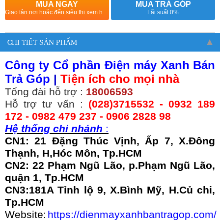
MUA NGAY
MUA TRẢ GÓP
Giao tận nơi hoặc đến siêu thị xem hàng
Lãi suất 0%
CHI TIẾT SẢN PHẨM
Công ty Cổ phần Điện máy Xanh Bán
Trả Góp
|
Tiện ích cho mọi nhà
Tổng đài hỗ trợ :
18006593
Hỗ trợ tư vấn :
(028)3715532 -
0932 189
172 - 0982 479 237 - 0906 2828 98
Hệ thống chi nhánh
:
CN1: 21 Đặng Thúc Vịnh, Ấp 7, X.Đông
Thạnh, H,Hóc Môn, Tp.HCM
CN2: 22 Phạm Ngũ Lão, p.Phạm Ngũ Lão,
quận 1, Tp.HCM
CN3:181A Tỉnh lộ 9, X.Bình Mỹ, H.Củ chi,
Tp.HCM
Website:
https://dienmayxanhbantragop.com/