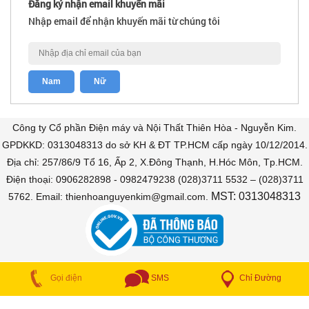
Đăng ký nhận email khuyến mãi
Nhập email để nhận khuyến mãi từ chúng tôi
Công ty Cổ phần Điện máy và Nội Thất Thiên Hòa - Nguyễn Kim.
GPDKKD: 0313048313 do sở KH & ĐT TP.HCM cấp ngày 10/12/2014.
Địa chỉ: 257/86/9 Tổ 16, Ấp 2, X.Đông Thạnh, H.Hóc Môn, Tp.HCM.
Điện thoại: 0906282898 - 0982479238 (028)3711 5532 – (028)3711
MST: 0313048313
5762. Email: thienhoanguyenkim@gmail.com.
COPYRIGHT © 2018 Bán trả góp. All Rights Reserved
Chỉ Đường
Gọi điện
SMS